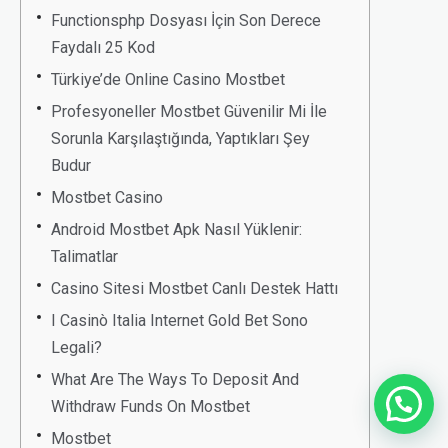
Functionsphp Dosyası İçin Son Derece
Faydalı 25 Kod
Türkiye’de Online Casino Mostbet
Profesyoneller Mostbet Güvenilir Mi İle
Sorunla Karşılaştığında, Yaptıkları Şey
Budur
Mostbet Casino
Android Mostbet Apk Nasıl Yüklenir:
Talimatlar
Casino Sitesi Mostbet Canlı Destek Hattı
I Casinò Italia Internet Gold Bet Sono
Legali?
What Are The Ways To Deposit And
Withdraw Funds On Mostbet
Mostbet