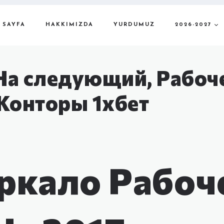
 SAYFA
HAKKIMIZDA
YURDUMUZ
2026-2027
На следующий, Рабоч
Конторы 1хбет
еркало Рабоч