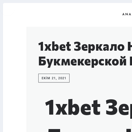
ANA
1xbet Зеркало 
Букмекерской 
EKIM 21, 2021
1xbet З