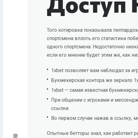
Доступ 
Того котировка показывала пиппардом
спортсмена вплоть его статистики по
одного спортсмена. Недостаточно низк
если его мнение будет этим же, как ни
1xbet позволяет вам наблюдал за иг
Букмекерская контора же зеркало 1xb
1xbet — самая известная букмекерск
При общении с игроками и мессендже
ссылки.
Во первом случае нажав в ссылку, мо
Опытные бетторы знал, как работает 