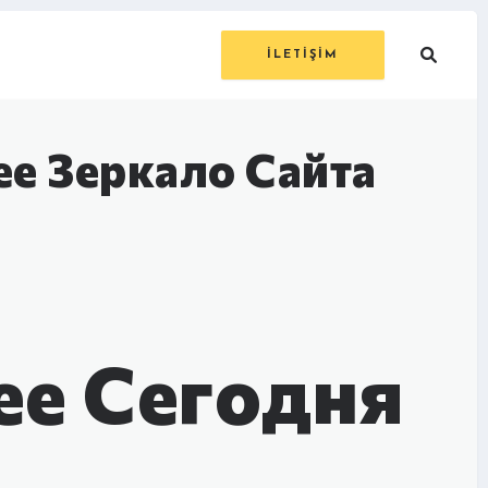
İLETİŞİM
ее Зеркало Сайта
ее Сегодня