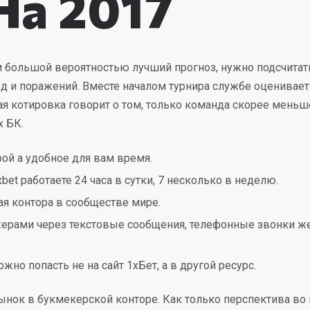
На 2017
 большой вероятностью лучший прогноз, нужно подсчитат
бед и поражений. Вместе началом турнира службе оценива
ая котировка говорит о том, только команда скорее меньше
х БК.
рой а удобное для вам время.
et работаете 24 часа в сутки, 7 несколько в неделю.
ая контора в сообществе мире.
рами через текстовые сообщения, телефонные звонки же ч
жно попасть не на сайт 1хБет, а в другой ресурс.
рынок в букмекерской конторе. Как только перспектива в