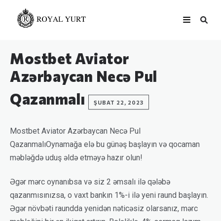
Mostbet Aviator
Azərbaycan Necə Pul
Qazanmalı
ŞUBAT 22, 2023
Mostbet Aviator Azərbaycan Necə Pul
Qazanmalı
Oynamağa elə bu günəş başlayın və qocaman
məbləğdə uduş əldə etməyə hazır olun!
Əgər mərc oynanıbsa və siz 2 əmsalı ilə qələbə
qazanmısınızsa, o vaxt bankın 1%-i ilə yeni raund başlayın.
Əgər növbəti raundda yenidən nəticəsiz olarsanız, mərc