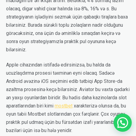
məbləğini bir ən ikiqat artırın. Beləliklə, 4% sormaq lazım
olacaq, digər vahid çixar halında isə 8%, 16% və s. Bu
strategiyanın işlədiyini sezmək üçün qabaqkı tirajlara baxa
bilərsiniz. Burada sürəkli toplu zolaqların nadir olduğunu
görəcəksiniz, ona üçün də əminliklə sınaqdan keçirə və
sonra oyun strategiyamızla praktik pul oyununa keçə
bilərsiniz.
Apple cihazından istifadə edirsinizsə, bu halda da
ucuzlaşdırma prosesi təxminən eyni olacaq. Sadəcə
Android əvəzinə iOS seçimini edib tətbiqi App Store-da
azaltma prosesinə keçə bilərsiniz. Aviator bu vaxta qədərki
ən yaxşı oyunlardan biridir. Bu hədis daha kazinolarda slot
aparatlarından biri kimi
mostbet
xarakterizə olunsa da, bu
oyun təbii Mostbet slotlarından çox fərqlənir. Çox oyunçu
praktik pul udmaq üçün bu fürsətdən izafi yararlanıb,
bəziləri üçün isə bu hələ yenidir.